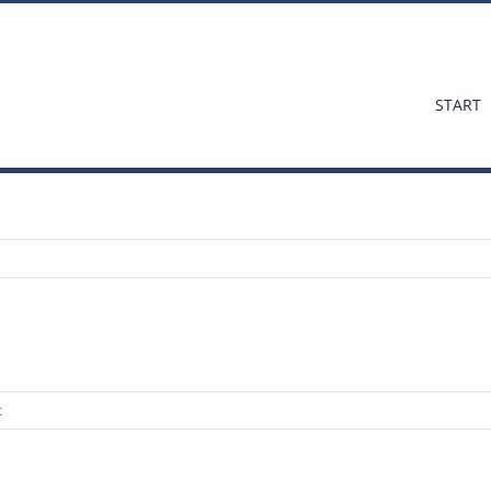
START
für
t
Sitzung
/
Treffen