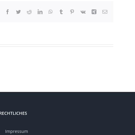
Facebook
Twitter
Reddit
LinkedIn
WhatsApp
Tumblr
Pinterest
Vk
Xing
E-
Mail
RECHTLICHES
Impressum