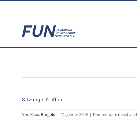
Zum
info@fun-freiburg.de
Inhalt
springen
Sitzung / Treffen
Von
Klaus Burgold
|
21. Januar 2023
|
Kommentare deaktivier