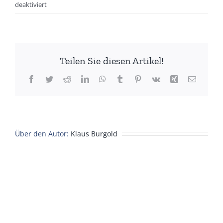
für
deaktiviert
Sitzung
/
Treffen
–
Teilen Sie diesen Artikel!
Gaststätte
Waldsee
Facebook
Twitter
Reddit
LinkedIn
WhatsApp
Tumblr
Pinterest
Vk
Xing
E-
Mail
Über den Autor:
Klaus Burgold