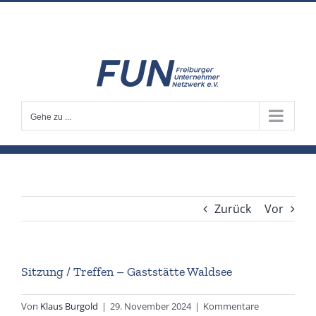
Zum
info@fun-freiburg.de
Inhalt
springen
Gehe zu ...
Zurück
Vor
Sitzung / Treffen – Gaststätte Waldsee
Von
Klaus Burgold
|
29. November 2024
|
Kommentare