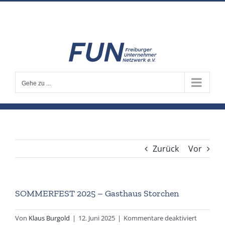
Zum
info@fun-freiburg.de
Inhalt
springen
Gehe zu ...
Zurück
Vor
SOMMERFEST 2025 – Gasthaus Storchen
für
Von
Klaus Burgold
|
12. Juni 2025
|
Kommentare deaktiviert