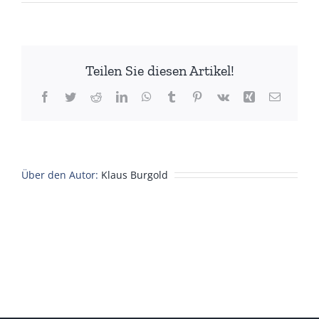
SOMMER
2025
–
Gasthaus
Teilen Sie diesen Artikel!
Storchen
Facebook
Twitter
Reddit
LinkedIn
WhatsApp
Tumblr
Pinterest
Vk
Xing
E-
Mail
Über den Autor:
Klaus Burgold