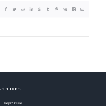
Facebook
Twitter
Reddit
LinkedIn
WhatsApp
Tumblr
Pinterest
Vk
Xing
E-
Mail
RECHTLICHES
Impressum