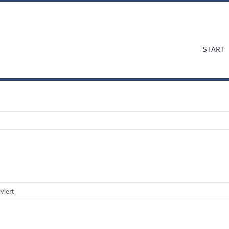
START
für
viert
Vorschau:
Präsentation
Gunter