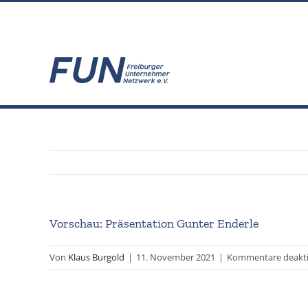
Zum
info@fun-freiburg.de
Inhalt
springen
Vorschau: Präsentation Gunter Enderle
Von
Klaus Burgold
|
11. November 2021
|
Kommentare deakti