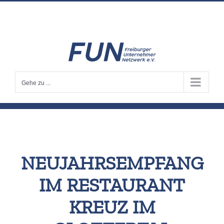
Zum
info@fun-freiburg.de
Inhalt
springen
Gehe zu ...
NEUJAHRSEMPFANG
IM RESTAURANT
KREUZ IM