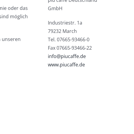
più caffè Deutschland
mie oder das
GmbH
sind möglich
Industriestr. 1a
79232 March
n unseren
Tel. 07665-93466-0
Fax 07665-93466-22
info@piucaffe.de
www.piucaffe.de