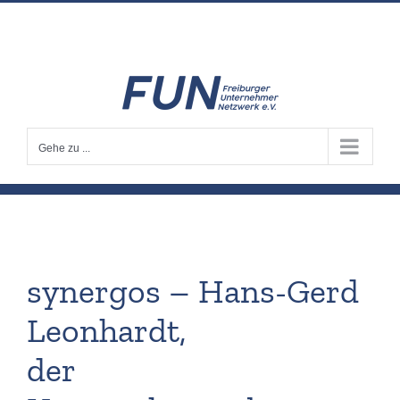
Zum
info@fun-freiburg.de
Inhalt
springen
Gehe zu ...
synergos – Hans-Gerd
Leonhardt,
der