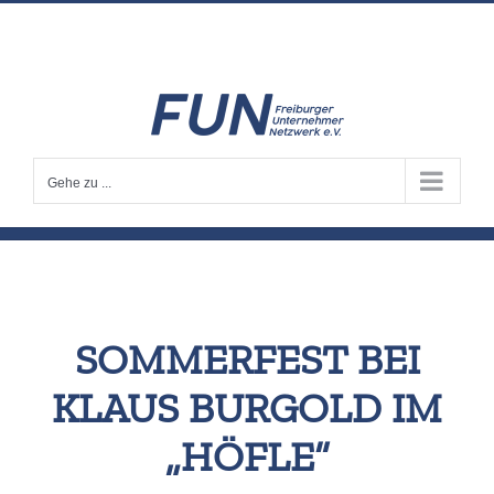
Zum
info@fun-freiburg.de
Inhalt
springen
Gehe zu ...
SOMMERFEST BEI
KLAUS BURGOLD IM
„HÖFLE“